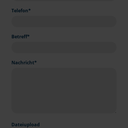
Pflichtfeld
Telefon
*
Pflichtfeld
Betreff
*
Pflichtfeld
Nachricht
*
Dateiupload