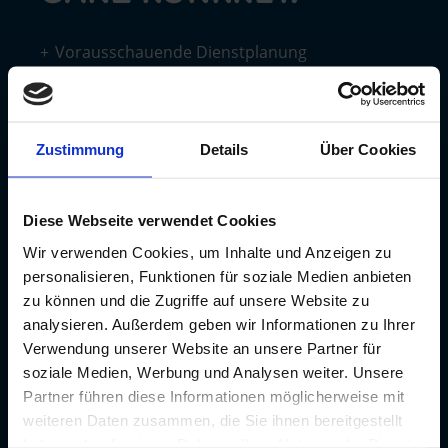
Vorausschauende Dienstplanung
Frei bleibt Frei
Bis zu 30 Urlaubstage
Zustimmung
Details
Über Cookies
Flexible Arbeitszeitmodelle
Übertarifliche Bezahlung
Individuelle Fach- und Weiterbildungen
Diese Webseite verwendet Cookies
Wir verwenden Cookies, um Inhalte und Anzeigen zu
Möglichkeit verschiedene Bereiche
personalisieren, Funktionen für soziale Medien anbieten
kennenzulernen
zu können und die Zugriffe auf unsere Website zu
Ein starkes Team, welches hinter dir steht
analysieren. Außerdem geben wir Informationen zu Ihrer
Wir sorgen für deine Mobilität
Verwendung unserer Website an unsere Partner für
soziale Medien, Werbung und Analysen weiter. Unsere
Persönliche Betreuung durch unsere internen
Partner führen diese Informationen möglicherweise mit
Fachleute
weiteren Daten zusammen, die Sie ihnen bereitgestellt
haben oder die sie im Rahmen Ihrer Nutzung der Dienste