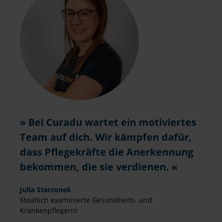
Schnellbewerbung
Ganz einfach: Formular ausfüllen & abschicken!
(Lebenslauf ist optional)
Bei Curadu wartet ein motiviertes
Lebenslauf hochladen
Team auf dich. Wir kämpfen dafür,
oder reinziehen
dass Pflegekräfte die Anerkennung
Vorname
bekommen, die sie verdienen.
Nachname
Julia Starzonek
Staatlich examinierte Gesundheits- und
Krankenpflegerin
E-